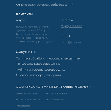
Отчет о результатах самообследования
Контакты
Адрес
Телефон
7 (495) 255-24-70
119602, г. Москва, вн.тер.г.
Муниципальный Округ
Тропарёво-Никулино, ул.
Email
Мичуринский Проспект,
Олимпийская Деревня, д. 4, к. 1
vshkr@edisai.tech
Документы
Политика обработки персональных данных
Пользовательское соглашение
Публичная оферта (договор ДПО)
Образец договора для юрлиц
ООО «ЭКОСИСТЕМНЫЕ ЦИФРОВЫЕ РЕШЕНИЯ»
ИНН: 9729400564
ОГРН: 1257700198403
Лицензия: № Л035-01298-77/03636245
Реквизиты